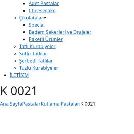
Adet Pastalar
Cheesecake
Çikolatalar
Special
Badem Şekerleri ve Drajeler
Paketli Ürünler
Tatlı Kurabiyeler
Sütlü Tatlılar
Şerbetli Tatlılar
Tuzlu Kurabiyeler
İLETİŞİM
K 0021
Ana Sayfa
Pastalar
Kutlama Pastaları
K 0021