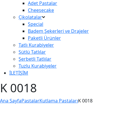
Adet Pastalar
Cheesecake
Çikolatalar
Special
Badem Şekerleri ve Drajeler
Paketli Ürünler
Tatlı Kurabiyeler
Sütlü Tatlılar
Şerbetli Tatlılar
Tuzlu Kurabiyeler
İLETİŞİM
K 0018
Ana Sayfa
Pastalar
Kutlama Pastaları
K 0018