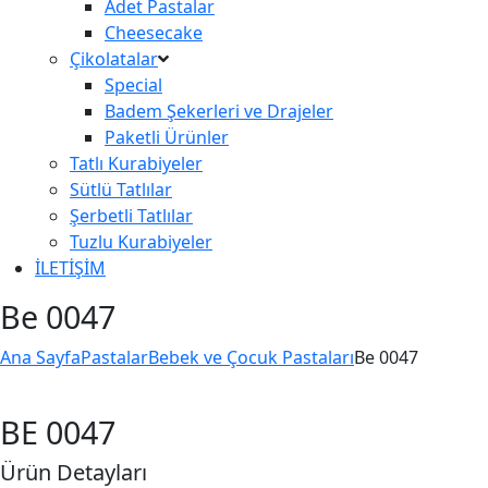
Adet Pastalar
Cheesecake
Çikolatalar
Special
Badem Şekerleri ve Drajeler
Paketli Ürünler
Tatlı Kurabiyeler
Sütlü Tatlılar
Şerbetli Tatlılar
Tuzlu Kurabiyeler
İLETİŞİM
Be 0047
Ana Sayfa
Pastalar
Bebek ve Çocuk Pastaları
Be 0047
BE 0047
Ürün Detayları