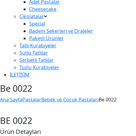
Adet Pastalar
Cheesecake
Çikolatalar
Special
Badem Şekerleri ve Drajeler
Paketli Ürünler
Tatlı Kurabiyeler
Sütlü Tatlılar
Şerbetli Tatlılar
Tuzlu Kurabiyeler
İLETİŞİM
Be 0022
Ana Sayfa
Pastalar
Bebek ve Çocuk Pastaları
Be 0022
BE 0022
Ürün Detayları