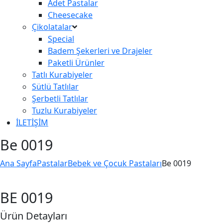
Adet Pastalar
Cheesecake
Çikolatalar
Special
Badem Şekerleri ve Drajeler
Paketli Ürünler
Tatlı Kurabiyeler
Sütlü Tatlılar
Şerbetli Tatlılar
Tuzlu Kurabiyeler
İLETİŞİM
Be 0019
Ana Sayfa
Pastalar
Bebek ve Çocuk Pastaları
Be 0019
BE 0019
Ürün Detayları