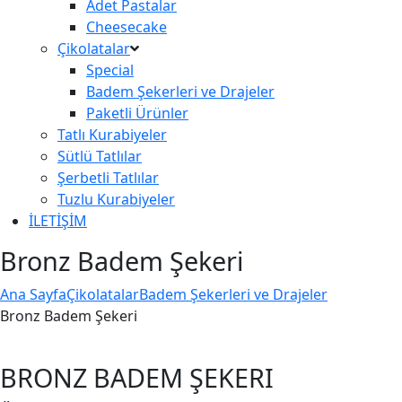
Adet Pastalar
Cheesecake
Çikolatalar
Special
Badem Şekerleri ve Drajeler
Paketli Ürünler
Tatlı Kurabiyeler
Sütlü Tatlılar
Şerbetli Tatlılar
Tuzlu Kurabiyeler
İLETİŞİM
Bronz Badem Şekeri
Ana Sayfa
Çikolatalar
Badem Şekerleri ve Drajeler
Bronz Badem Şekeri
BRONZ BADEM ŞEKERI